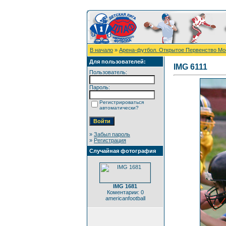
В начало
»
Арена-футбол. Открытое Первенство Мо
Для пользователей:
IMG 6111
Пользователь:
Пароль:
Регистрироваться
автоматически?
»
Забыл пароль
»
Регистрация
Случайная фотография
IMG 1681
Коментарии: 0
americanfootball