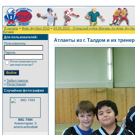
В начало
»
Флаг-футбол 2010
»
04.04.2010 - Открытый кубок Москвы по флаг-футбо
Бузаев
Для пользователей:
Атланты из г. Талдом и их трене
Пользователь:
Пароль:
Регистрироваться
автоматически?
»
Забыл пароль
»
Регистрация
Случайная фотография
IMG 7494
Коментарии: 0
americanfootball