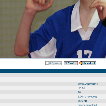
30.03.2010 01:44
32851
96
1.00 (1 голосов)
85.6 KB
americanfootball