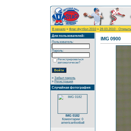
В начало
»
Флаг-футбол 2010
»
28.03.2010 - Открыт
Для пользователей:
IMG 0900
Пользователь:
Пароль:
Регистрироваться
автоматически?
»
Забыл пароль
»
Регистрация
Случайная фотография
IMG 0182
Коментарии: 0
americanfootball