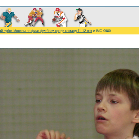
ый кубок Москвы по флаг-футболу среди команд 11-12 лет
» IMG 0900