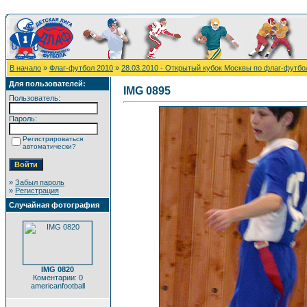
В начало
»
Флаг-футбол 2010
»
28.03.2010 - Открытый кубок Москвы по флаг-футбо
Для пользователей:
IMG 0895
Пользователь:
Пароль:
Регистрироваться
автоматически?
»
Забыл пароль
»
Регистрация
Случайная фотография
IMG 0820
Коментарии: 0
americanfootball