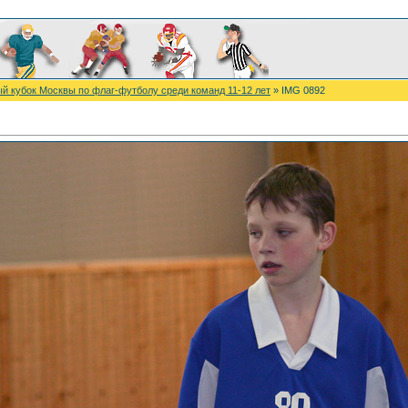
ый кубок Москвы по флаг-футболу среди команд 11-12 лет
» IMG 0892