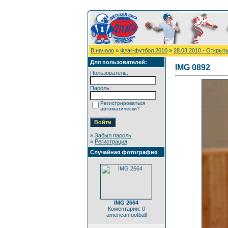
В начало
»
Флаг-футбол 2010
»
28.03.2010 - Открыт
Для пользователей:
IMG 0892
Пользователь:
Пароль:
Регистрироваться
автоматически?
»
Забыл пароль
»
Регистрация
Случайная фотография
IMG 2664
Коментарии: 0
americanfootball