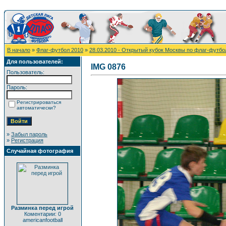
В начало
»
Флаг-футбол 2010
»
28.03.2010 - Открытый кубок Москвы по флаг-футбо
Для пользователей:
IMG 0876
Пользователь:
Пароль:
Регистрироваться
автоматически?
»
Забыл пароль
»
Регистрация
Случайная фотография
Разминка перед игрой
Коментарии: 0
americanfootball