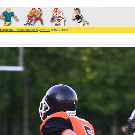
Патриоты - Московские Мустанги
» IMG 4441