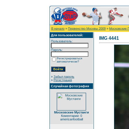
В начало
»
Первенство Москвы 2009
»
Московские 
Для пользователей:
IMG 4441
Пользователь:
Пароль:
Регистрироваться
автоматически?
»
Забыл пароль
»
Регистрация
Случайная фотография
Московские Мустанги
Коментарии: 0
americanfootball