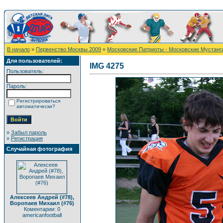
В начало
»
Первенство Москвы 2009
»
Московские Патриоты - Московские Мустанг
Для пользователей:
IMG 4275
Пользователь:
Пароль:
Регистрироваться
автоматически?
»
Забыл пароль
»
Регистрация
Случайная фотография
Алексеев Андрей (#78),
Воропаев Михаил (#76)
Коментарии: 0
americanfootball