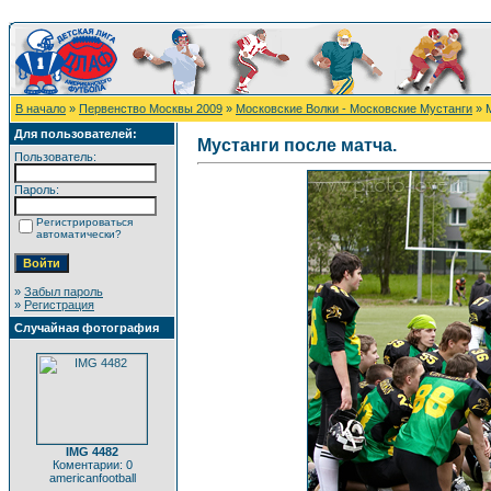
В начало
»
Первенство Москвы 2009
»
Московские Волки - Московские Мустанги
» М
Для пользователей:
Мустанги после матча.
Пользователь:
Пароль:
Регистрироваться
автоматически?
»
Забыл пароль
»
Регистрация
Случайная фотография
IMG 4482
Коментарии: 0
americanfootball