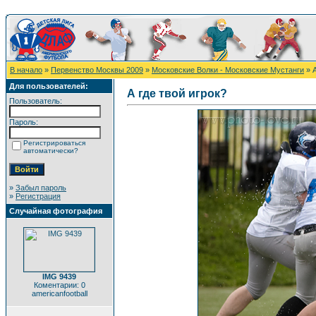
В начало
»
Первенство Москвы 2009
»
Московские Волки - Московские Мустанги
» А
Для пользователей:
А где твой игрок?
Пользователь:
Пароль:
Регистрироваться
автоматически?
»
Забыл пароль
»
Регистрация
Случайная фотография
IMG 9439
Коментарии: 0
americanfootball