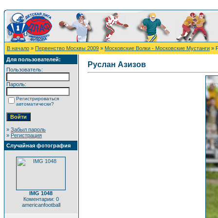
В начало
»
Первенство Москвы 2009
»
Московские Волки - Московские Мустанги
» 
Для пользователей:
Руслан Азизов
Пользователь:
Пароль:
Регистрироваться
автоматически?
»
Забыл пароль
»
Регистрация
Случайная фотография
IMG 1048
Коментарии: 0
americanfootball