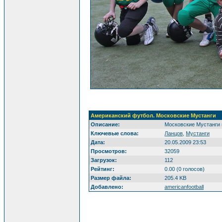
Американский футбол. Московские Мустанги
Описание:
Московские Мустанги 
Ключевые слова:
Ланцов
,
Мустанги
Дата:
20.05.2009 23:53
Просмотров:
32059
Загрузок:
112
Рейтинг:
0.00 (0 голосов)
Размер файла:
205.4 KB
Добавлено:
americanfootball