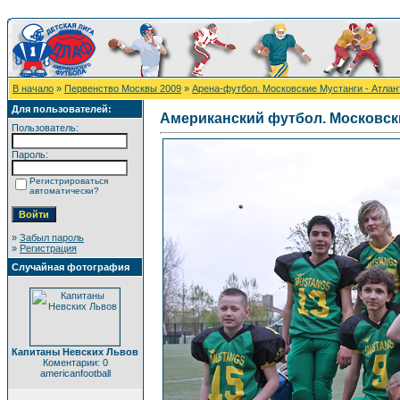
В начало
»
Первенство Москвы 2009
»
Арена-футбол. Московские Мустанги - Атлан
Для пользователей:
Американский футбол. Московск
Пользователь:
Пароль:
Регистрироваться
автоматически?
»
Забыл пароль
»
Регистрация
Случайная фотография
Капитаны Невских Львов
Коментарии: 0
americanfootball