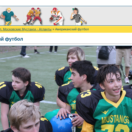
. Московские Мустанги - Атланты
» Американский футбол
ий футбол