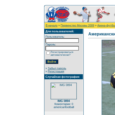
В начало
»
Первенство Москвы 2009
»
Арена-футбол
Для пользователей:
Американск
Пользователь:
Пароль:
Регистрироваться
автоматически?
»
Забыл пароль
»
Регистрация
Случайная фотография
IMG 0894
Коментарии: 0
americanfootball