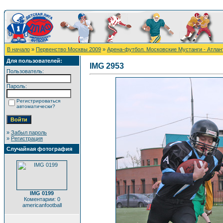
В начало
»
Первенство Москвы 2009
»
Арена-футбол. Московские Мустанги - Атлан
Для пользователей:
IMG 2953
Пользователь:
Пароль:
Регистрироваться
автоматически?
»
Забыл пароль
»
Регистрация
Случайная фотография
IMG 0199
Коментарии: 0
americanfootball