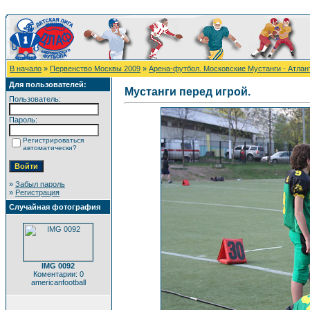
В начало
»
Первенство Москвы 2009
»
Арена-футбол. Московские Мустанги - Атлан
Для пользователей:
Мустанги перед игрой.
Пользователь:
Пароль:
Регистрироваться
автоматически?
»
Забыл пароль
»
Регистрация
Случайная фотография
IMG 0092
Коментарии: 0
americanfootball