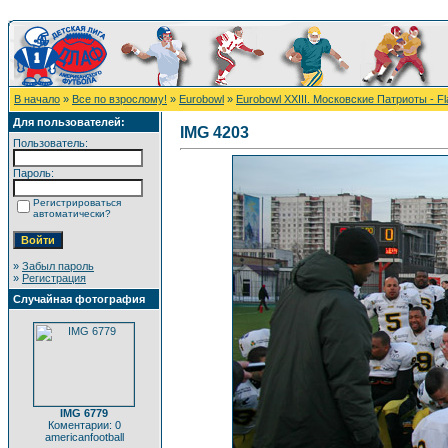
В начало
»
Все по взрослому!
»
Eurobowl
»
Eurobowl XXIII. Московские Патриоты - F
Для пользователей:
IMG 4203
Пользователь:
Пароль:
Регистрироваться
автоматически?
»
Забыл пароль
»
Регистрация
Случайная фотография
IMG 6779
Коментарии: 0
americanfootball