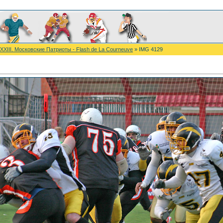
 XXIII. Московские Патриоты - Flash de La Courneuve
» IMG 4129