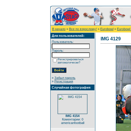
В начало
»
Все по взрослому!
»
Eurobowl
»
Eurobowl
Для пользователей:
IMG 4129
Пользователь:
Пароль:
Регистрироваться
автоматически?
»
Забыл пароль
»
Регистрация
Случайная фотография
IMG 4154
Коментарии: 0
americanfootball