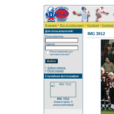
В начало
»
Все по взрослому!
»
Eurobowl
»
Eurobowl
Для пользователей:
IMG 3912
Пользователь:
Пароль:
Регистрироваться
автоматически?
»
Забыл пароль
»
Регистрация
Случайная фотография
IMG 7212
Коментарии: 0
americanfootball