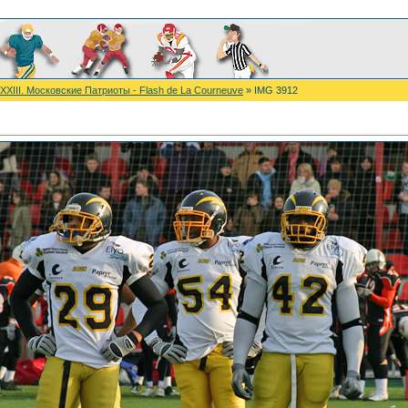
 XXIII. Московские Патриоты - Flash de La Courneuve
» IMG 3912