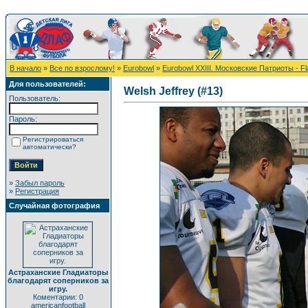
В начало
»
Все по взрослому!
»
Eurobowl
»
Eurobowl XXIII. Московские Патриоты - F
Для пользователей:
Welsh Jeffrey (#13)
Пользователь:
Пароль:
Регистрироваться
автоматически?
»
Забыл пароль
»
Регистрация
Случайная фотография
Астраханские Гладиаторы
благодарят соперников за
игру.
Коментарии: 0
americanfootball