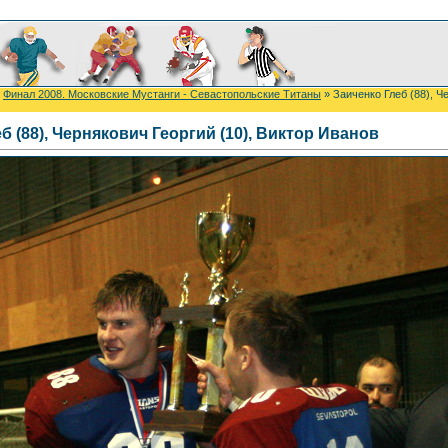
»
Финал 2008. Московские Мустанги - Севастопольские Титаны
» Заиченко Глеб (88), Ч
б (88), Чернякович Георгий (10), Виктор Иванов