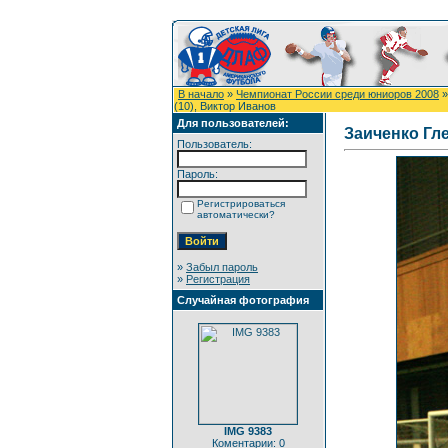
В начало
»
Чемпионат России среди юниоров 2008
(10), Виктор Иванов
Для пользователей:
Заиченко Гле
Пользователь:
Пароль:
Регистрироваться
автоматически?
»
Забыл пароль
»
Регистрация
Случайная фотография
IMG 9383
Коментарии: 0