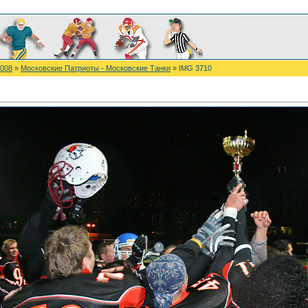
2008
»
Московские Патриоты - Московские Танки
» IMG 3710