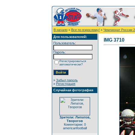
В начало
»
Все по взрослому!
»
Чемпионат России 
Для пользователей:
IMG 3710
Пользователь:
Пароль:
Регистрироваться
автоматически?
»
Забыл пароль
»
Регистрация
Случайная фотография
Зрители: Липатов,
Творогов
Коментарии: 0
americanfootball