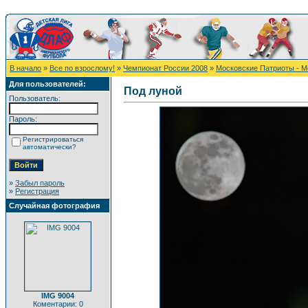
В начало
»
Все по взрослому!
»
Чемпионат России 2008
»
Московские Патриоты - М
Для пользователей:
Под луной
Пользователь:
Пароль:
Регистрироваться
автоматически?
»
Забыл пароль
»
Регистрация
Случайная фотография
IMG 9004
Коментарии: 0