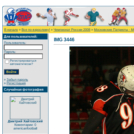
В начало
»
Все по взрослому!
»
Чемпионат России 2008
»
Московские Патриоты - М
Для пользователей:
IMG 3446
Пользователь:
Пароль:
Регистрироваться
автоматически?
»
Забыл пароль
»
Регистрация
Случайная фотография
Дмитрий Хайтовский
Коментарии: 0
americanfootball