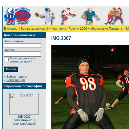
В начало
»
Все по взрослому!
»
Чемпионат России 2008
»
Московские Патриоты - М
Для пользователей:
IMG 3387
Пользователь:
Пароль:
Регистрироваться
автоматически?
»
Забыл пароль
»
Регистрация
Случайная фотография
205 0037
Коментарии: 0
americanfootball