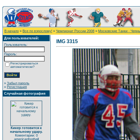
В начало
»
Все по взрослому!
»
Чемпионат России 2008
»
Московские Танки - Чер
Для пользователей:
IMG 3315
Пользователь:
Пароль:
Регистрироваться
автоматически?
»
Забыл пароль
»
Регистрация
Случайная фотография
Кикер готовится к
начальному удару.
Коментарии: 0
americanfootball