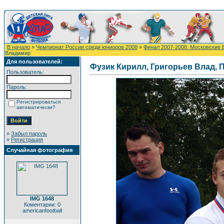
В начало
»
Чемпионат России среди юниоров 2008
»
Финал 2007-2008. Московские 
Владимир
Для пользователей:
Фузик Кирилл, Григорьев Влад,
Пользователь:
Пароль:
Регистрироваться
автоматически?
»
Забыл пароль
»
Регистрация
Случайная фотография
IMG 1648
Коментарии: 0
americanfootball