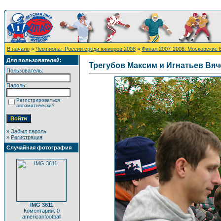
В начало
»
Чемпионат России среди юниоров 2008
»
Финал 2007-2008. Московские 
Для пользователей:
Трегубов Максим и Игнатьев Вя
Пользователь:
Пароль:
Регистрироваться
автоматически?
»
Забыл пароль
»
Регистрация
Случайная фотография
IMG 3611
Коментарии: 0
americanfootball