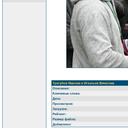
Трегубов Максим и Игнатьев Вячеслав
Описание:
Ключевые слова:
Дата:
Просмотров:
Загрузок:
Рейтинг:
Размер файла:
Добавлено: