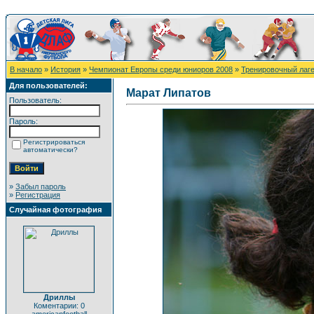
В начало
»
История
»
Чемпионат Европы среди юниоров 2008
»
Тренировочный лаг
Для пользователей:
Марат Липатов
Пользователь:
Пароль:
Регистрироваться
автоматически?
»
Забыл пароль
»
Регистрация
Случайная фотография
Дриллы
Коментарии: 0