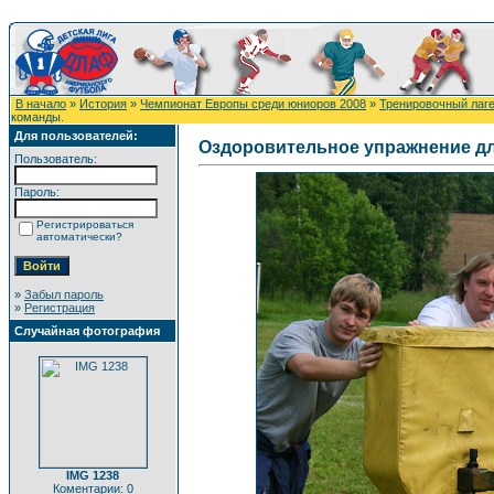
В начало
»
История
»
Чемпионат Европы среди юниоров 2008
»
Тренировочный лаг
команды.
Для пользователей:
Оздоровительное упражнение дл
Пользователь:
Пароль:
Регистрироваться
автоматически?
»
Забыл пароль
»
Регистрация
Случайная фотография
IMG 1238
Коментарии: 0