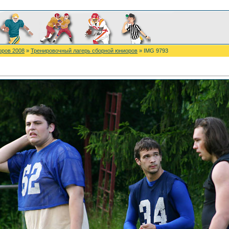
оров 2008
»
Тренировочный лагерь сборной юниоров
» IMG 9793