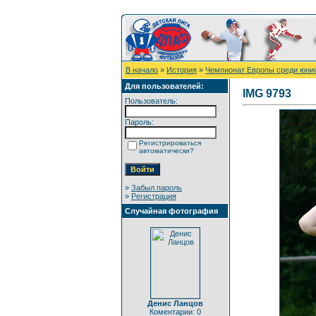
В начало
»
История
»
Чемпионат Европы среди юни
Для пользователей:
IMG 9793
Пользователь:
Пароль:
Регистрироваться
автоматически?
»
Забыл пароль
»
Регистрация
Случайная фотография
Денис Ланцов
Коментарии: 0