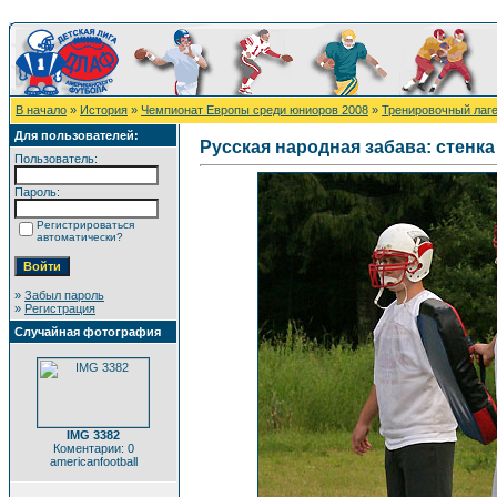
В начало
»
История
»
Чемпионат Европы среди юниоров 2008
»
Тренировочный лаг
Для пользователей:
Русская народная забава: стенка 
Пользователь:
Пароль:
Регистрироваться
автоматически?
»
Забыл пароль
»
Регистрация
Случайная фотография
IMG 3382
Коментарии: 0
americanfootball