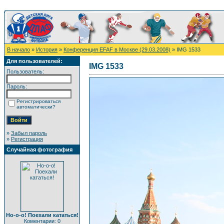
В начало
»
История
»
Конференция EFAF в Москве (29.03.2008)
» IMG 1533
Для пользователей:
IMG 1533
Пользователь:
Пароль:
Регистрироваться
автоматически?
»
Забыл пароль
»
Регистрация
Случайная фотография
Но-о-о! Поехали кататься!
Коментарии: 0