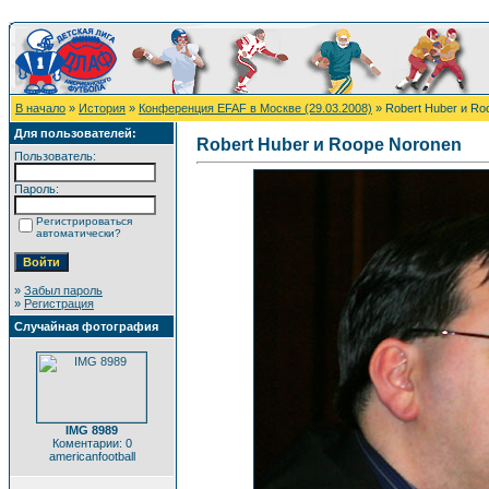
В начало
»
История
»
Конференция EFAF в Москве (29.03.2008)
» Robert Huber и Ro
Для пользователей:
Robert Huber и Roope Noronen
Пользователь:
Пароль:
Регистрироваться
автоматически?
»
Забыл пароль
»
Регистрация
Случайная фотография
IMG 8989
Коментарии: 0
americanfootball