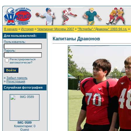
В начало
»
История
»
Чемпионат Москвы 2007
»
"Ястребы"-"Драконы" 1993-94 г.р.
» 
Для пользователей:
Капитаны Драконов
Пользователь:
Пароль:
Регистрироваться
автоматически?
»
Забыл пароль
»
Регистрация
Случайная фотография
IMG 0589
Коментарии: 0
Guest