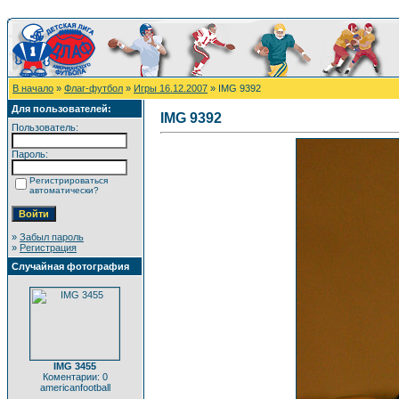
В начало
»
Флаг-футбол
»
Игры 16.12.2007
» IMG 9392
Для пользователей:
IMG 9392
Пользователь:
Пароль:
Регистрироваться
автоматически?
»
Забыл пароль
»
Регистрация
Случайная фотография
IMG 3455
Коментарии: 0
americanfootball