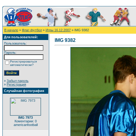
В начало
»
Флаг-футбол
»
Игры 16.12.2007
» IMG 9382
Для пользователей:
IMG 9382
Пользователь:
Пароль:
Регистрироваться
автоматически?
»
Забыл пароль
»
Регистрация
Случайная фотография
IMG 7973
Коментарии: 0
americanfootball