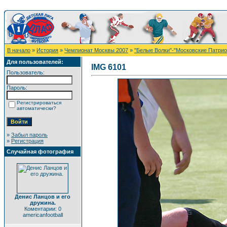
В начало
»
История
»
Чемпионат Москвы 2007
»
"Белые Волки"-"Московские Патриот
Для пользователей:
IMG 6101
Пользователь:
Пароль:
Регистрироваться
автоматически?
»
Забыл пароль
»
Регистрация
Случайная фотография
Денис Ланцов и его
дружина.
Коментарии: 0
americanfootball