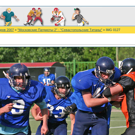
ров 2007
»
"Московские Патриоты-2" - "Севастопольские Титаны"
» IMG 0127