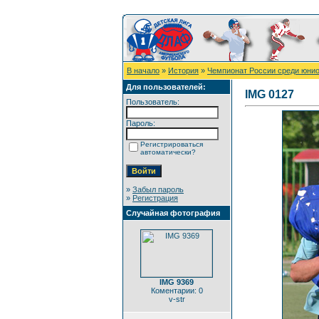
В начало
»
История
»
Чемпионат России среди юнио
Для пользователей:
IMG 0127
Пользователь:
Пароль:
Регистрироваться
автоматически?
»
Забыл пароль
»
Регистрация
Случайная фотография
IMG 9369
Коментарии: 0
v-str