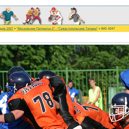
ров 2007
»
"Московские Патриоты-2" - "Севастопольские Титаны"
» IMG 0047