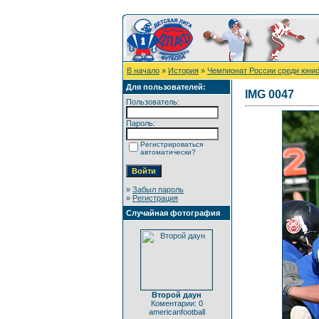
В начало
»
История
»
Чемпионат России среди юнио
Для пользователей:
IMG 0047
Пользователь:
Пароль:
Регистрироваться
автоматически?
»
Забыл пароль
»
Регистрация
Случайная фотография
Второй даун
Коментарии: 0
americanfootball