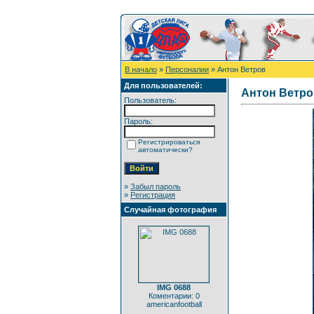
В начало
»
Персоналии
» Антон Ветров
Для пользователей:
Антон Ветро
Пользователь:
Пароль:
Регистрироваться
автоматически?
»
Забыл пароль
»
Регистрация
Случайная фотография
IMG 0688
Коментарии: 0
americanfootball