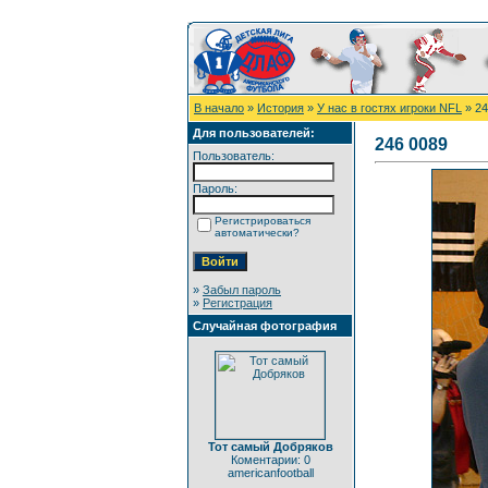
В начало
»
История
»
У нас в гостях игроки NFL
» 24
Для пользователей:
246 0089
Пользователь:
Пароль:
Регистрироваться
автоматически?
»
Забыл пароль
»
Регистрация
Случайная фотография
Тот самый Добряков
Коментарии: 0
americanfootball