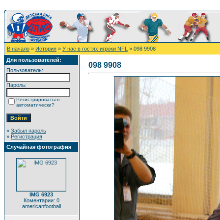
В начало
»
История
»
У нас в гостях игроки NFL
» 098 9908
Для пользователей:
098 9908
Пользователь:
Пароль:
Регистрироваться
автоматически?
»
Забыл пароль
»
Регистрация
Случайная фотография
IMG 6923
Коментарии: 0
americanfootball