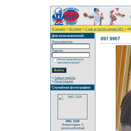
В начало
»
История
»
У нас в гостях игроки NFL
» 09
Для пользователей:
097 9907
Пользователь:
Пароль:
Регистрироваться
автоматически?
»
Забыл пароль
»
Регистрация
Случайная фотография
IMG 1100
Коментарии: 0
americanfootball