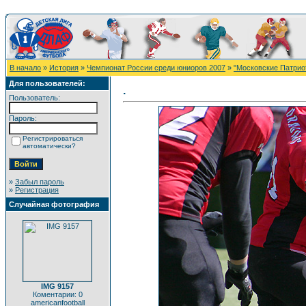
В начало
»
История
»
Чемпионат России среди юниоров 2007
»
"Московские Патрио
Для пользователей:
.
Пользователь:
Пароль:
Регистрироваться
автоматически?
»
Забыл пароль
»
Регистрация
Случайная фотография
IMG 9157
Коментарии: 0
americanfootball