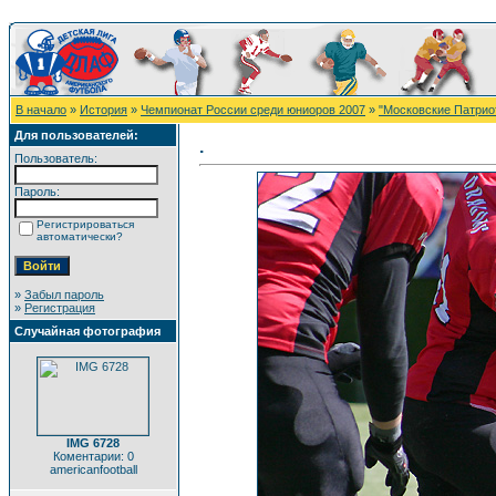
В начало
»
История
»
Чемпионат России среди юниоров 2007
»
"Московские Патрио
Для пользователей:
.
Пользователь:
Пароль:
Регистрироваться
автоматически?
»
Забыл пароль
»
Регистрация
Случайная фотография
IMG 6728
Коментарии: 0
americanfootball