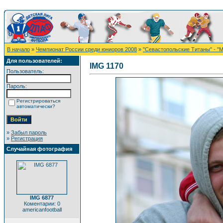
В начало
»
Чемпионат России среди юниоров 2008
»
"Севастопольские Титаны" - "
Для пользователей:
IMG 1170
Пользователь:
Пароль:
Регистрироваться
автоматически?
»
Забыл пароль
»
Регистрация
Случайная фотография
IMG 6877
Коментарии: 0
americanfootball