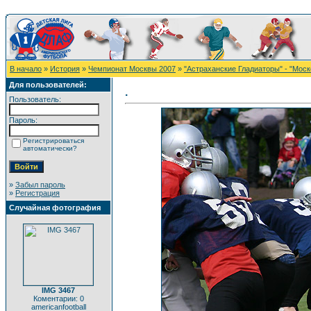
В начало
»
История
»
Чемпионат Москвы 2007
»
"Астраханские Гладиаторы" - "Моск
Для пользователей:
.
Пользователь:
Пароль:
Регистрироваться
автоматически?
»
Забыл пароль
»
Регистрация
Случайная фотография
IMG 3467
Коментарии: 0
americanfootball