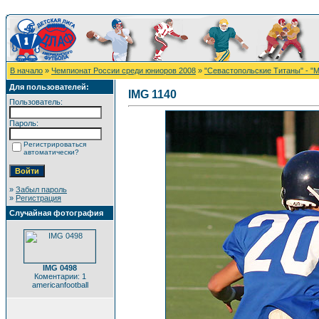
В начало
»
Чемпионат России среди юниоров 2008
»
"Севастопольские Титаны" - "
Для пользователей:
IMG 1140
Пользователь:
Пароль:
Регистрироваться
автоматически?
»
Забыл пароль
»
Регистрация
Случайная фотография
IMG 0498
Коментарии: 1
americanfootball