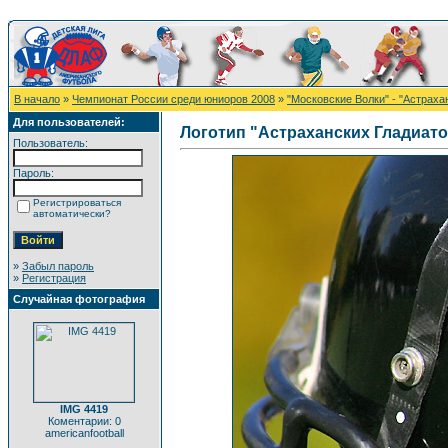
В начало
»
Чемпионат России среди юниоров 2008
»
"Московские Волки" - "Астраха
Для пользователей:
Логотип "Астраханских Гладиат
Пользователь:
Пароль:
Регистрироваться
автоматически?
»
Забыл пароль
»
Регистрация
Случайная фотография
IMG 4419
Коментарии: 0
americanfootball