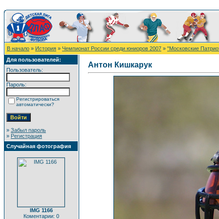
В начало
»
История
»
Чемпионат России среди юниоров 2007
»
"Московские Патрио
Для пользователей:
Антон Кишкарук
Пользователь:
Пароль:
Регистрироваться
автоматически?
»
Забыл пароль
»
Регистрация
Случайная фотография
IMG 1166
Коментарии: 0